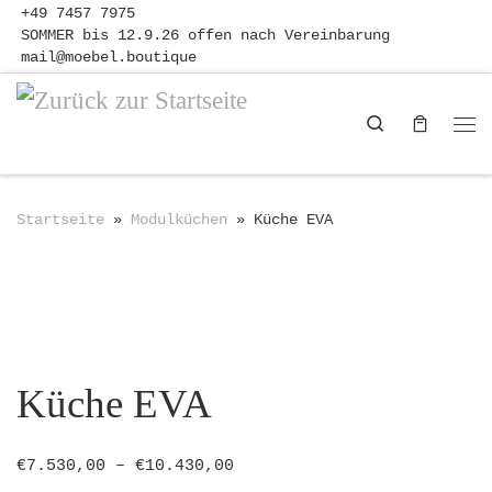
+49 7457 7975
Zum Inhalt springen
SOMMER bis 12.9.26 offen nach Vereinbarung
mail@moebel.boutique
Search
Me
Startseite
»
Modulküchen
»
Küche EVA
Küche EVA
€
7.530,00
–
€
10.430,00