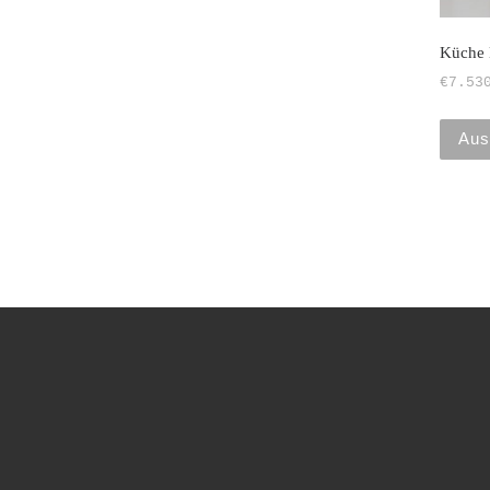
Küche
€
7.53
Aus