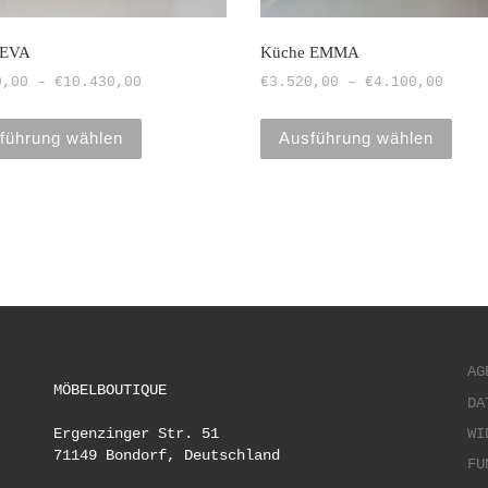
 EVA
Küche EMMA
0,00
–
€
10.430,00
€
3.520,00
–
€
4.100,00
Dieses Produkt weist mehrere Varian
Die
führung wählen
Ausführung wählen
AG
MÖBELBOUTIQUE
DA
Ergenzinger Str. 51
WI
71149 Bondorf, Deutschland
FU