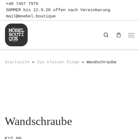
+49 7457 7975
Zum Inhalt springen
SOMMER bis 12.9.26 offen nach Vereinbarung
mail@moebel.boutique
Search
Me
Startseite
»
Die kleinen Dinge
»
Wandschraube
Wandschraube
€
15,00