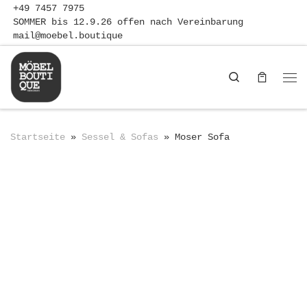
+49 7457 7975
Zum Inhalt springen
SOMMER bis 12.9.26 offen nach Vereinbarung
mail@moebel.boutique
Search
Me
Startseite
»
Sessel & Sofas
»
Moser Sofa